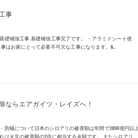
工事
基礎補強工事 基礎補強工事完了です。 ・アラミドシート使
工事はお家にとって必要不可欠な工事になります。&…
除ならエアガイツ・レイズへ！
・防蟻について日本のシロアリの被害額は年間で3800億円以
れは火災の被害額の2倍に相当する金額です。 またシロアリ…