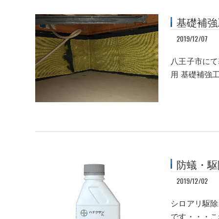
基礎補強
2019/12/07
八王子市にて
用 基礎補強
防蟻・駆
2019/12/02
シロアリ駆除
です・・・こ