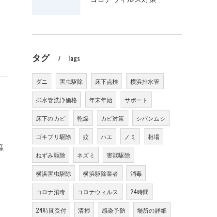
タグ
Tags
ダニ
害虫駆除
床下点検
横浜排水管
排水管洗浄価格
年末年始
サポート
床下のカビ
乾燥
カビ対策
シバンムシ
ゴキブリ駆除
蚊
ハエ
ノミ
相場
様
ねずみ駆除
ネズミ
害獣駆除
横浜害虫駆除
横浜駆除業者
消毒
コロナ消毒
コロナウィルス
24時間
24時間受付
清掃
感染予防
場所の詳細