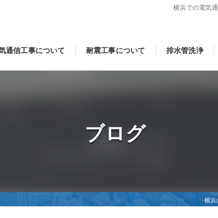
横浜での電気
気通信工事について
耐震工事について
排水管洗浄
ブログ
横浜