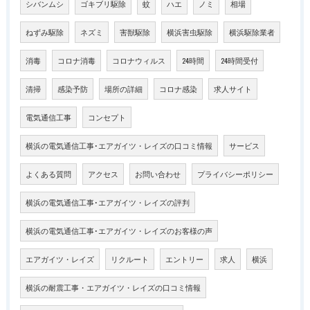
シバンムシ
ゴキブリ駆除
蚊
ハエ
ノミ
相場
ねずみ駆除
ネズミ
害獣駆除
横浜害虫駆除
横浜駆除業者
消毒
コロナ消毒
コロナウィルス
24時間
24時間受付
清掃
感染予防
場所の詳細
コロナ感染
求人サイト
電気通信工事
コンセプト
横浜の電気通信工事･エアガイツ・レイズの口コミ情報
サービス
よくある質問
アクセス
お問い合わせ
プライバシーポリシー
横浜の電気通信工事･エアガイツ・レイズの評判
横浜の電気通信工事･エアガイツ・レイズのお客様の声
エアガイツ・レイズ
リクルート
エントリー
求人
横浜
横浜の耐震工事・エアガイツ・レイズの口コミ情報