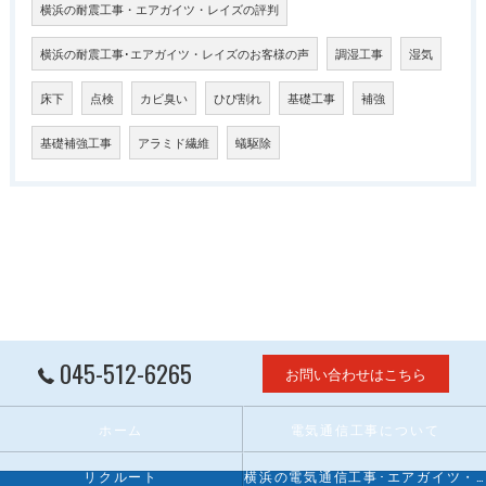
横浜の耐震工事・エアガイツ・レイズの評判
横浜の耐震工事･エアガイツ・レイズのお客様の声
調湿工事
湿気
床下
点検
カビ臭い
ひび割れ
基礎工事
補強
基礎補強工事
アラミド繊維
蟻駆除
045-512-6265
お問い合わせはこちら
ホーム
電気通信工事について
リクルート
横浜の電気通信工事･エアガイツ・レイズの口コミ情報